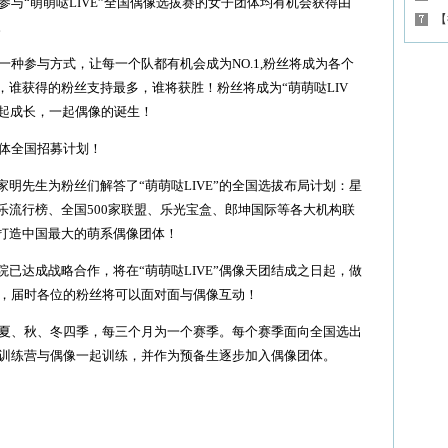
有参与“萌萌哒LIVE”全国偶像选拔赛的女子团体均有机会获得由
【
。
一种参与方式，让每一个队都有机会成为NO.1,粉丝将成为各个
谁获得的粉丝支持最多，谁将获胜！粉丝将成为“萌萌哒LIV
一起成长，一起偶像的诞生！
团体全国招募计划！
先生为粉丝们解答了“萌萌哒LIVE”的全国选拔布局计划：星
乐流行榜、全国500家联盟、乐光宝盒、郎坤国际等各大机构联
打造中国最大的萌系偶像团体！
达成战略合作，将在“萌萌哒LIVE”偶像天团结成之日起，做
公演，届时各位的粉丝将可以面对面与偶像互动！
、夏、秋、冬四季，每三个月为一个赛季。每个赛季面向全国选出
E”训练营与偶像一起训练，并作为预备生逐步加入偶像团体。