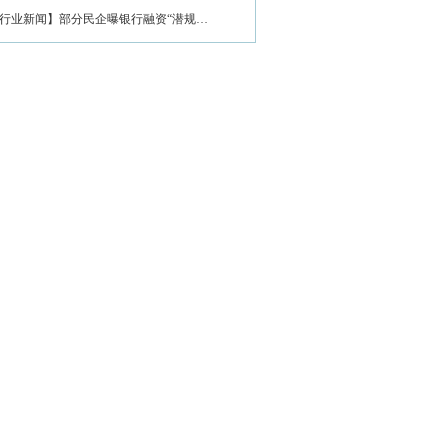
行业新闻】部分民企曝银行融资“潜规…