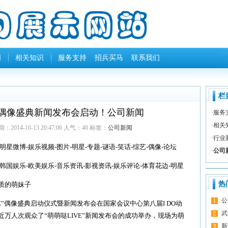
闻
相关知识
服务支持
招兵买马
联系我们
栏
全国偶像盛典新闻发布会启动！公司新闻
·
服务
·
相关
2014-10-13 20:47:06 人气：
40
标签：
公司新闻
·
行业
微博-娱乐视频-图片-明星-专题-谜语-笑话-综艺-偶像-论坛
·
公司
国娱乐-欧美娱乐-音乐资讯-影视资讯-娱乐评论-体育花边-明星
热
质的萌妹子
公
VE”偶像盛典启动仪式暨新闻发布会在国家会议中心第八届I DO动
武
万人次观众了“萌萌哒LIVE”新闻发布会的成功举办，现场为萌
新