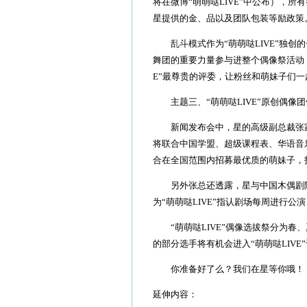
将在微博“萌萌哒LIVE”中公布），所
星提供的金、品以及团队包装等励政策
乱斗模式作为“萌萌哒LIVE”独创的
舞团的重要力量参与进整个偶像祭活动，
E”最尊贵的评委，让粉丝和萌妹子们
主题三、“萌萌哒LIVE”原创偶像
新闻发布会中，星的高级副总裁张家明
将联合中国学盟、超级课程表、华语音
合在全国范围内招募最优质的萌妹子，
另外张总还透露，星与中国木偶剧院已
为“萌萌哒LIVE”指认剧场每周进行
“萌萌哒LIVE”偶像选拔祭分为春
的部分选手将有机会进入“萌萌哒LIV
你准备好了么？我们在星等你哦！
延伸内容：