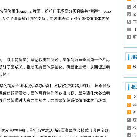
济
偶像团体Another舞团，粉丝们现场高分贝直唿被“萌翻”！Ano
公
哒LIVE”全国造星计划的支持，同时也表达了对全国偶像团体的祝
市
【
萌
推
，以下简称星）副总裁雷茜所述，星作为乃至全国第一个举办
萌妹子团成长，推动现有团体原创化、明星化进程，从而促进萌
没
接轨！
像祭的萌妹子团体提供各项福利，例如免费舞蹈排练厅，原创音乐
相
偶像祭招新活动，团体写真制作等各项内容。星希望作为各位萌
公
并且希望通过大家共同努力，共同繁荣萌系偶像团体的市场氛
武
新
济
公
I）的发言中得知，星将为本次活动设置高额学金模式（具体金额
市