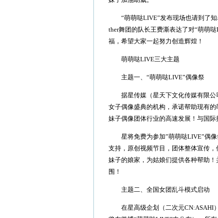
“萌萌哒LIVE”发布现场也请到了知名
ther舞团的队长王费澌表达了对“萌萌
福，希望大家一起努力创造辉煌！
萌萌哒LIVE三大主题
主题一、“萌萌哒LIVE”偶像祭
据星传媒（星天下文化传媒有限公司
女子偶像盛典的机构，承诺帮助现有的
妹子偶像团体行业的高速发展！与国际
星将免费为参加”萌萌哒LIVE”偶
支持，原创视频节目，团体整体宣传，
妹子的娘家，为姑娘们提供各种帮助！
围！
主题二、全国女团乱斗模式启动
在星高级企划（二次元CN:ASAH