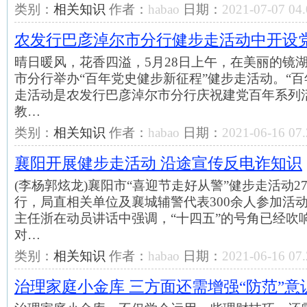
类别：
相关知识
作者：
habao
日期：
2021-07-07 04.
农发行巴彦淖尔市分行健步走活动中开设党
晴日暖风，花香四溢，5月28日上午，在美丽的镜
市分行举办“百年党史健步新征程”健步走活动。“百
走活动是农发行巴彦淖尔市分行庆祝建党百年系列
教…
类别：
相关知识
作者：
habao
日期：
2021-06-16 07.
襄阳开展健步走活动 沿途宣传反电诈知识
(李杨郭炫龙)襄阳市“喜迎节走好从警”健步走活动
行，局直相关单位及襄城辅警代表300余人参加活
主任浙在动员讲话中强调，“十四五”的号角已经吹
对…
类别：
相关知识
作者：
habao
日期：
2021-06-16 07.
治理家庭小金库 三方面还需增强“防范”意