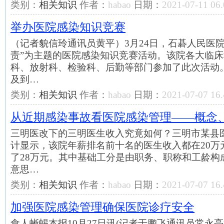
类别：
相关知识
作者：
habao
日期：
2021-07-11 06.
举办医院感染知识竞赛
（记者貌信玲通讯员黄平）3月24日，石碁人民医
责”为主题的医院感染知识竞赛活动。该院各大临
科、放射科、检验科、后勤等部门参加了此次活动
及到…
类别：
相关知识
作者：
habao
日期：
2021-07-07 16.
从近期感染事故看医院感染管理——概念
三明医改下的三明医生收入究竟如何？三明市某县医
计显示，该院年薪排名前十名的医生收入都在20万
了28万元。其中基础工分是由职务、职称和工龄构
意思…
类别：
相关知识
作者：
habao
日期：
2021-07-07 16.
加强医院感染管理确保医院诊疗安全
食人蜥蜴本报10月27日讯(记者于鹏飞通讯员常永