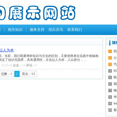
闻
相关知识
服务支持
招兵买马
联系我们
随
以人为本
四
个词。当前，我们既要辨析知识与文化的区别，又要使两者在实践中相辅相
公
决定了知识无国界，具有通用性；文化以人为本，人以群分，…
汽
 10.45.44
点击：
18
评论：
0
印
总数：1
1
页次：1/1
联
国
物
华
l
股