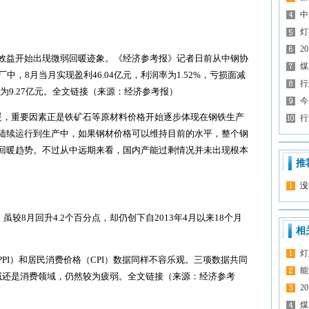
中
灯
2
益开始出现微弱回暖迹象。《经济参考报》记者日前从中钢协
煤
中，8月当月实现盈利46.04亿元，利润率为1.52%，亏损面减
行
额为9.27亿元。全文链接（来源：经济参考报）
今
，重要因素正是铁矿石等原材料价格开始逐步体现在钢铁生产
行
陆续运行到生产中，如果钢材价格可以维持目前的水平，整个钢
回暖趋势。不过从中远期来看，国内产能过剩情况并未出现根本
推
没
较8月回升4.2个百分点，却仍创下自2013年4月以来18个月
相
灯
I）和居民消费价格（CPI）数据同样不容乐观。三项数据共同
能
域还是消费领域，仍然较为疲弱。全文链接（来源：经济参考
2
煤