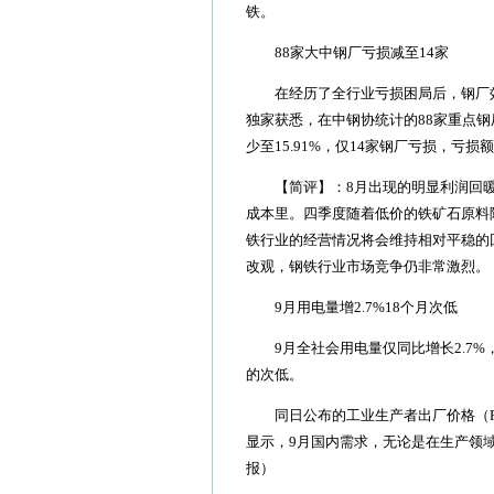
铁。
88家大中钢厂亏损减至14家
在经历了全行业亏损困局后，钢厂效
独家获悉，在中钢协统计的88家重点钢厂
少至15.91%，仅14家钢厂亏损，亏损
【简评】：8月出现的明显利润回暖
成本里。四季度随着低价的铁矿石原料
铁行业的经营情况将会维持相对平稳的
改观，钢铁行业市场竞争仍非常激烈。
9月用电量增2.7%18个月次低
9月全社会用电量仅同比增长2.7%，虽
的次低。
同日公布的工业生产者出厂价格（PP
显示，9月国内需求，无论是在生产领
报）