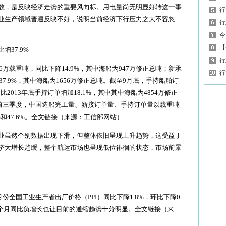
，是反映经济走势的重要风向标。用电量尚无明显好转这一事
行
业生产领域普遍反映不好，说明当前经济下行压力之大不容忽
行
今
【
37.9%
行
6万载重吨，同比下降14.9%，其中海船为947万修正总吨；新承
行
37.9%，其中海船为1656万修正总吨。截至9月底，手持船舶订
，比2013年底手持订单增加18.1%，其中其中海船为4854万修正
年前三季度，中国造船完工量、新接订单量、手持订单量以载重吨
2%和47.6%。全文链接（来源：工信部网站）
虽然个别数据出现下滑，但整体依旧呈现上升趋势，这受益于
济大增长趋缓，整个航运市场也呈现低位徘徊的状态，市场前景
全国工业生产者出厂价格（PPI）同比下降1.8%，环比下降0.
31个月同比负增长也让目前的通缩趋势十分明显。全文链接（来