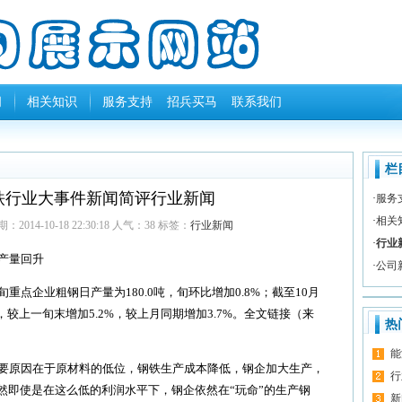
闻
相关知识
服务支持
招兵买马
联系我们
栏
钢铁行业大事件新闻简评行业新闻
·
服务
·
相关
2014-10-18 22:30:18 人气：
38
标签：
行业新闻
·
行业
产量回升
·
公司
点企业粗钢日产量为180.0吨，旬环比增加0.8%；截至10月
吨，较上一旬末增加5.2%，较上月同期增加3.7%。全文链接（来
热
能
要原因在于原材料的低位，钢铁生产成本降低，钢企加大生产，
行
然即使是在这么低的利润水平下，钢企依然在“玩命”的生产钢
新