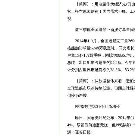
【简评】：用电量作为经济先行指数
实，根本原因则在于国内需求不旺。工
视。
前三季度全国造船业新接订单量同比增
2014年1-9月，全国造船完工量260
接船舶订单量5249万载重吨，同比增长
单量15471万载重吨，同比增加35.7%
总吨，出口船舶占总量的95.2%。今
计分别占世界市场份额的38.3%、53.
【简评】：从数据整体来看，造船业
全球造船市场的持续低迷。但因全球经
仍较为严峻。
PPI指数连续31个月负增长
昨日，国家统计局公布，2014年9月份
4%。尽管目前通胀无忧，但PPI连续
源：证券日报）